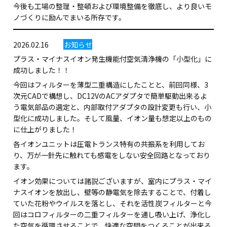
今後も工場の整理・整頓および環境整備を徹底し、より良いモ
ノづくりに励んでまいる所存です。
2026.02.16
お知らせ
プラス・マイナスイオン発生機能付空気清浄機の「小型化」に
成功しました！！
今回はフィルターを薄型二重構造にしたことと、前回同様、3
次元CADで構想し、DC12VのACアダプタで簡単駆動出来るよ
う電気部品の選定と、内部取付アダプタの設計変更も行い、小
型化に成功しました。そして風量、イオン量も想定以上のもの
に仕上がりました！
各イオンユニットは圧電トランス特有の共振系を利用してお
り、万が一針先に触れても感電をしない安全回路となっており
ます。
イオン効果については諸説ございますが、室内にプラス・マイ
ナスイオンを放出し、壁等の静電気を除去することで、付着し
ていた花粉やウイルスを落とし、それを活性炭フィルターと今
回はコロフィルターの二重フィルターを通し吸い上げ、浄化し
た空気を循環させることで、快適な空間をつくることが出来る