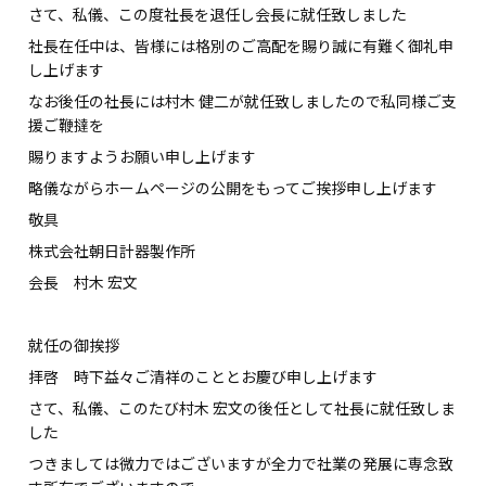
さて、私儀、この度社長を退任し会長に就任致しました
社長在任中は、皆様には格別のご高配を賜り誠に有難く御礼申
し上げます
なお後任の社長には村木 健二が就任致しましたので私同様ご支
援ご鞭撻を
賜りますようお願い申し上げます
略儀ながらホームページの公開をもってご挨拶申し上げます
敬具
株式会社朝日計器製作所
会長 村木 宏文
就任の御挨拶
拝啓 時下益々ご清祥のこととお慶び申し上げます
さて、私儀、このたび村木 宏文の後任として社長に就任致しま
した
つきましては微力ではございますが全力で社業の発展に専念致