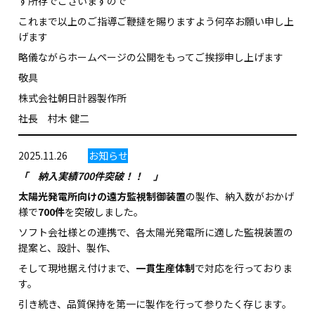
す所存でございますので
これまで以上のご指導ご鞭撻を賜りますよう何卒お願い申し上
げます
略儀ながらホームページの公開をもってご挨拶申し上げます
敬具
株式会社朝日計器製作所
社長 村木 健二
2025.11.26
お知らせ
「 納入実績700件突破！！ 」
太陽光発電所向けの遠方監視制御装置
の製作、納入数がおかげ
様で
700件
を突破しました。
ソフト会社様との連携で、各太陽光発電所に適した監視装置の
提案と、設計、製作、
そして現地据え付けまで、
一貫生産体制
で対応を行っておりま
す。
引き続き、品質保持を第一に製作を行って参りたく存じます。