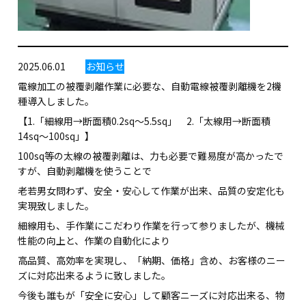
2025.06.01
お知らせ
電線加工の被覆剥離作業に必要な、自動電線被覆剥離機を2機
種導入しました。
【1.「細線用→断面積0.2sq～5.5sq」 2.「太線用→断面積
14sq～100sq」】
100sq等の太線の被覆剥離は、力も必要で難易度が高かったで
すが、自動剥離機を使うことで
老若男女問わず、安全・安心して作業が出来、品質の安定化も
実現致しました。
細線用も、手作業にこだわり作業を行って参りましたが、機械
性能の向上と、作業の自動化により
高品質、高効率を実現し、「納期、価格」含め、お客様のニー
ズに対応出来るように致しました。
今後も誰もが「安全に安心」して顧客ニーズに対応出来る、物