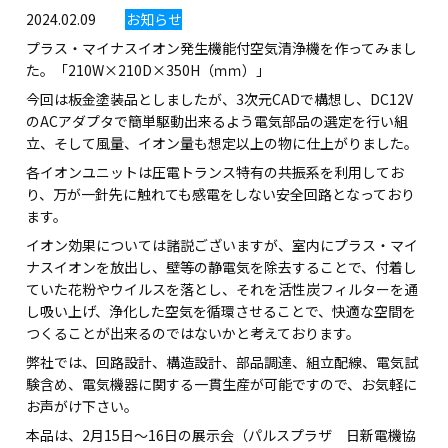
2024.02.09
お知らせ
プラス・マイナスイオン発生機能付空気清浄機を作ってみまし
た。「210W×210D×350H（ｍｍ）」
今回は板金塗装品としましたが、3次元CADで構想し、DC12V
のACアダプタで簡単駆動出来るよう電気部品の選定を行い組
立、そして風量、イオン量も想定以上の物に仕上がりました。
各イオンユニットは圧電トランス特有の共振系を利用してお
り、万が一針先に触れても感電をしない安全回路となっており
ます。
イオン効果については諸説ございますが、室内にプラス・マイ
ナスイオンを放出し、壁等の静電気を除去することで、付着し
ていた花粉やウイルスを落とし、それを活性炭フィルターを通
し吸い上げ、浄化した空気を循環させることで、快適な空間を
つくることが出来るのではないかと考えております。
弊社では、回路設計、構造設計、部品調達、組立配線、電気試
験含め、電気機器に関する一貫生産が可能ですので、お気軽に
お声がけ下さい。
本品は、2月15日～16日の展示会（パルスプラザ 日新電機協